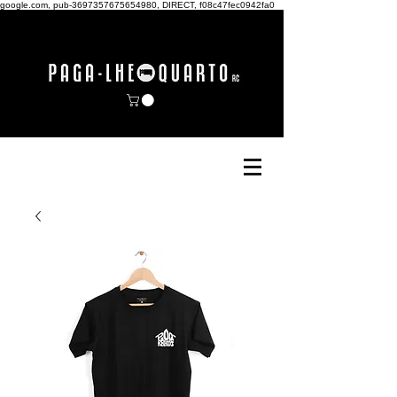
google.com, pub-3697357675654980, DIRECT, f08c47fec0942fa0