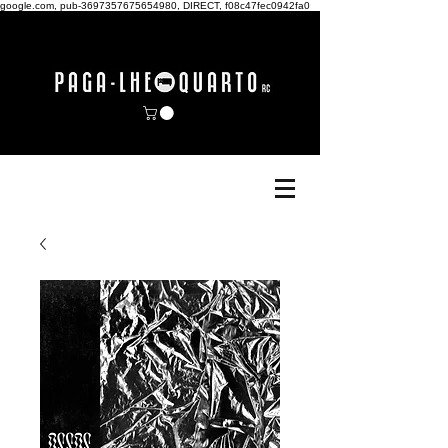
google.com, pub-3697357675654980, DIRECT, f08c47fec0942fa0