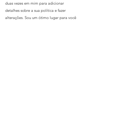
duas vezes em mim para adicionar
detalhes sobre a sua política e fazer
alterações. Sou um ótimo lugar para você
contar aos clientes um pouco mais sobre
você.
SUBSCREVE
Email
Enviar